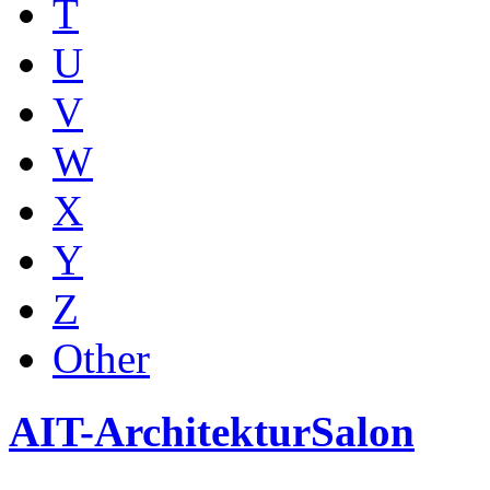
T
U
V
W
X
Y
Z
Other
AIT-ArchitekturSalon