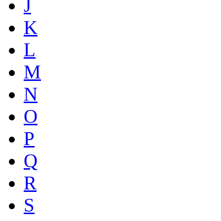
J
K
L
M
N
O
P
Q
R
S