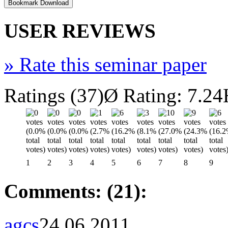
USER REVIEWS
»
Rate this seminar paper
Ratings (37)
Ø Rating: 7.24
1
2
3
4
5
6
7
8
9
Comments: (21):
agcs
24.06.2011