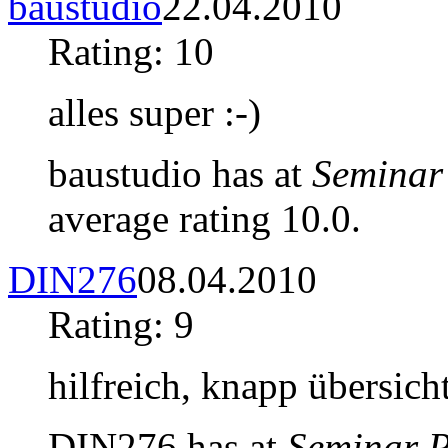
baustudio
22.04.2010
Rating: 10
alles super :-)
baustudio has at
Seminar
average rating 10.0.
DIN276
08.04.2010
Rating: 9
hilfreich, knapp übersicht
DIN276 has at
Seminar 