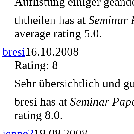
Auflistung einiger geänd
ththeilen has at
Seminar 
average rating 5.0.
bresi
16.10.2008
Rating: 8
Sehr übersichtlich und g
bresi has at
Seminar Pap
rating 8.0.
jenne2
19.08.2008